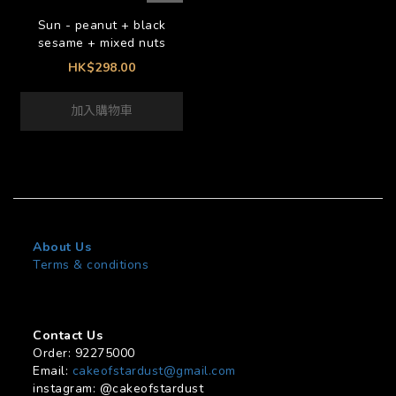
Sun - peanut + black
sesame + mixed nuts
HK$298.00
加入購物車
About Us
Terms & conditions
Contact Us
Order: 92275000
Email:
cakeofstardust@gmail.com
instagram: @cakeofstardust