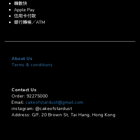
轉數快
Apple Pay
信用卡付款
銀行轉帳／ATM
About Us
Terms & conditions
Contact Us
Order: 92275000
Email:
cakeofstardust@gmail.com
instagram: @cakeofstardust
Address: G/F, 20 Brown St, Tai Hang, Hong Kong